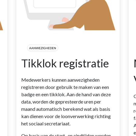
AANWEZIGHEDEN
Tikklok registratie
Medewerkers kunnen aanwezigheden
registreren door gebruik te maken van een
badge en een tikklok. Aan de hand van deze
G
data, worden de gepresteerde uren per
m
maand automatisch berekend wat als basis
r
kan dienen voor de loonverwerking richting
f
het sociaal secretariaat.
A
e
Op basis van de start -en eindtijden worden