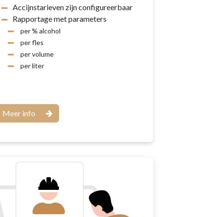
Accijnstarieven zijn configureerbaar
Rapportage met parameters
per % alcohol
per fles
per volume
per liter
Meer info