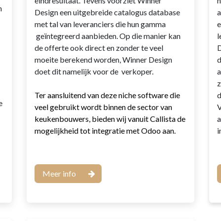
eindresultaat. Tevens voorziet Winner
h
n
Design een uitgebreide catalogus database
a
met tal van leveranciers die hun gamma
e
geïntegreerd aanbieden. Op die manier kan
l
de offerte ook direct en zonder te veel
D
moeite berekend worden, Winner Design
d
doet dit namelijk voor de verkoper.
a
z
Ter aansluitend van deze niche software die
d
e
veel gebruikt wordt binnen de sector van
V
keukenbouwers, bieden wij vanuit Callista de
a
mogelijkheid tot integratie met Odoo aan.
i
Meer info