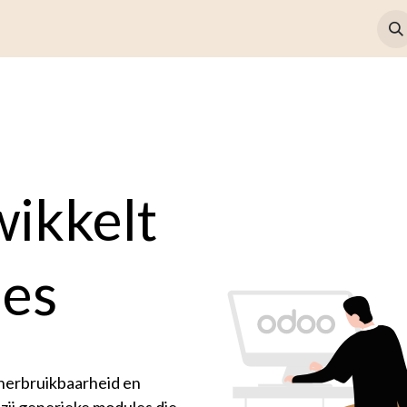
Referenties
Over ons
Vacatures
Contact
Help
Eveneme
wikkelt
es
 herbruikbaarheid en
zij generieke modules die