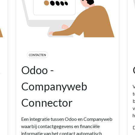
CONTACTEN
t
Odoo -
Companyweb
V
t
Connector
b
v
h
Een integratie tussen Odoo en Companyweb
waarbij contactgegevens en financiële
D
informatie van het contact automatisch