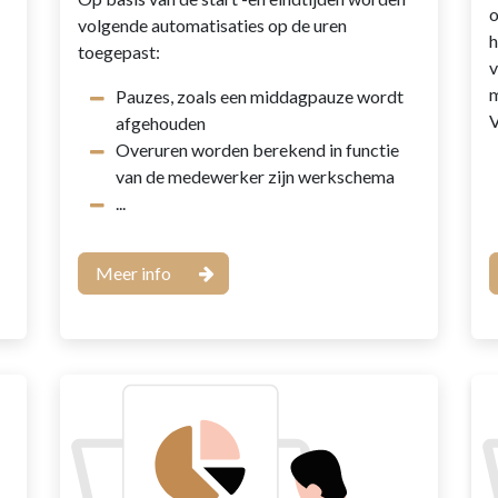
o
volgende automatisaties op de uren
h
toegepast:
v
m
Pauzes, zoals een middagpauze wordt
V
afgehouden
Overuren worden berekend in functie
van de medewerker zijn werkschema
...
Meer info