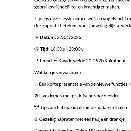
gebruiksvriendelijker en krachtiger maken.
Tijdens deze sessie nemen we je in vogelvlucht 
deze update betekent voor jouw dagelijkse werk
📅
Datum:
22/01/2026
🕓
Tijd:
16:00 u - 20:00 u
📍
Locatie:
Kwade weide 20, 2920 Kalmthout
Wat kun je verwachten?
✨ Een korte presentatie van de nieuwe functies 
⚙️ Live demo’s met praktische voorbeelden
💡 Tips om het maximale uit de update te halen
☕ Gezellig napraten met een hapje en drankje
Kom ontdekken hoe Odoo 19 jouw bedrijf weer ee