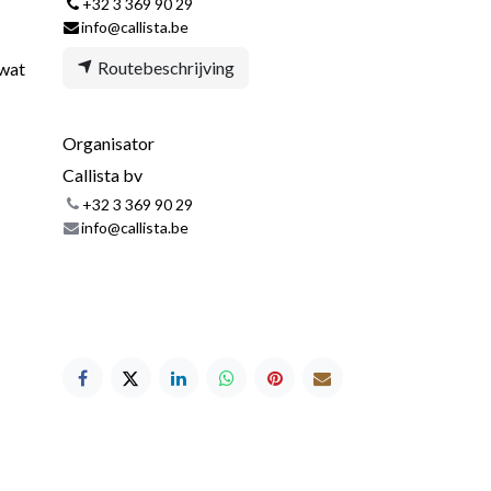
+32 3 369 90 29
info@callista.be
Routebeschrijving
 wat
Organisator
Callista bv
+32 3 369 90 29
info@callista.be