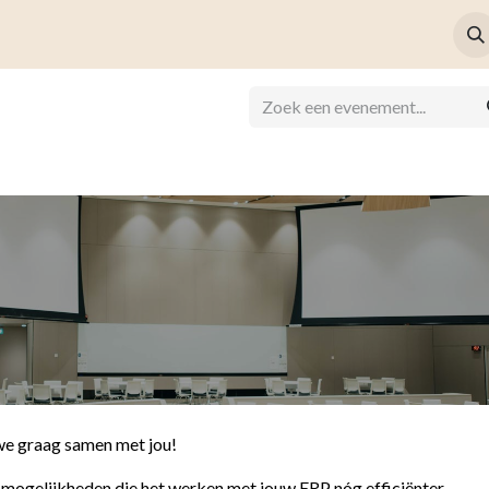
Referenties
Over ons
Vacatures
Contact
Help
Eveneme
 we graag samen met jou!
 mogelijkheden die het werken met jouw ERP nóg efficiënter,