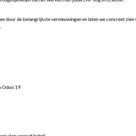
mee door de belangrijkste vernieuwingen en laten we concreet zien
.
in Odoo 19
n stap vooruit helpt!